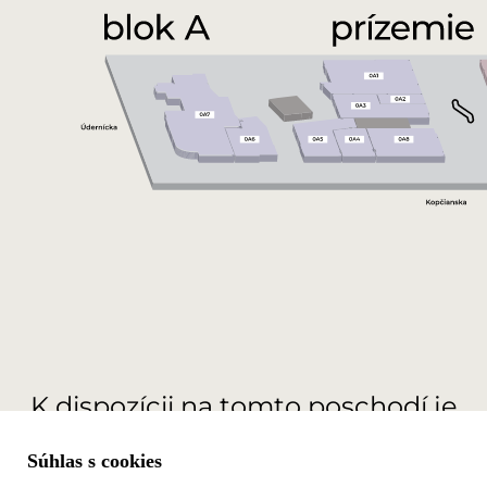
K dispozícii na tomto poschodí je
0
m
na prenájom
2
Súhlas s cookies