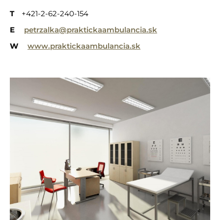
T
+421-2-62-240-154
E
petrzalka@praktickaambulancia.sk
W
www.praktickaambulancia.sk