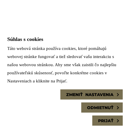
Súhlas s cookies
Táto webová stránka používa cookies, ktoré pomáhajú
webovej stránke fungovať a tiež sledovať vašu interakciu s
Copyright Ⓒ 2026 ViennaGate
Nastavenia cookies
našou webovou stránkou. Aby sme však zaistili čo najlepšiu
Podmienky parkovania
používateľskú skúsenosť, povoľte konkrétne cookies v
Pravidlá ochrany osobných údajov
Nastaveniach a kliknite na Prijať.
ZMENIŤ NASTAVENIA
ODMIETNUŤ
PRIJAŤ
Cookies