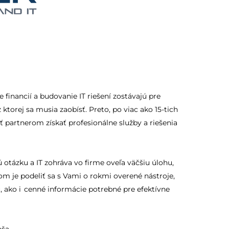
 financií a budovanie IT riešení zostávajú pre
torej sa musia zaobísť. Preto, po viac ako 15-tich
 partnerom získať profesionálne služby a riešenia
ú otázku a IT zohráva vo firme oveľa väčšiu úlohu,
om je podeliť sa s Vami o rokmi overené nástroje,
, ako i cenné informácie potrebné pre efektívne