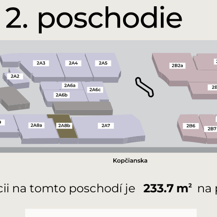
cii na tomto poschodí je
233.7
m
na 
2