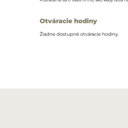
Postaráme sa o Vašu firmu, ako keby bola na
Otváracie hodiny
Žiadne dostupné otváracie hodiny.