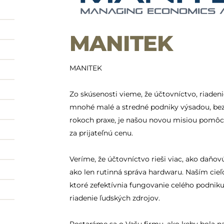
MANITEK
MANITEK
Zo skúsenosti vieme, že účtovníctvo, riadenie
mnohé malé a stredné podniky výsadou, bez k
rokoch praxe, je našou novou misiou pomôcť
za prijateľnú cenu.
Veríme, že účtovníctvo rieši viac, ako daňov
ako len rutinná správa hardwaru. Naším cieľ
ktoré zefektívnia fungovanie celého podniku
riadenie ľudských zdrojov.