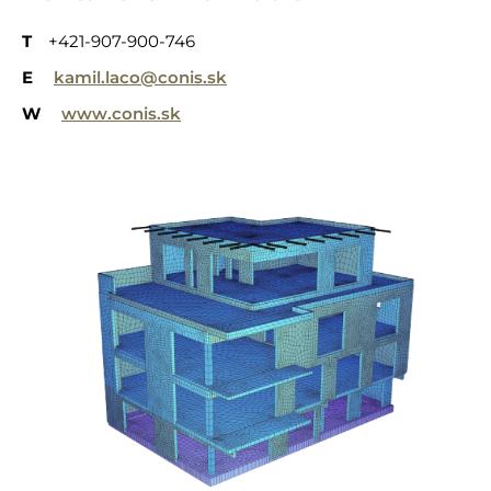
T
+421-907-900-746
E
kamil.laco@conis.sk
W
www.conis.sk