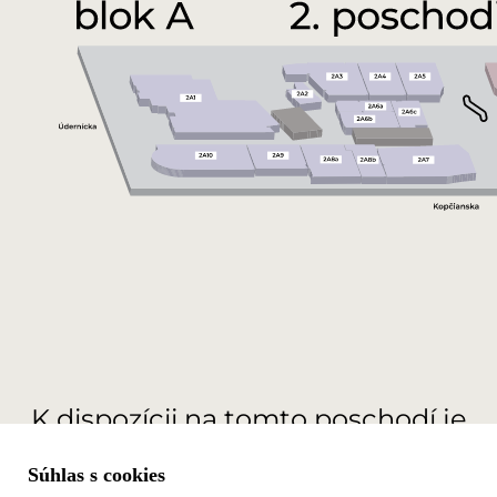
K dispozícii na tomto poschodí je
233.7
m
na prenájom
2
Súhlas s cookies