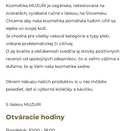
Kozmetika MUZURI je vegánska, netestovaná na
zvieratách, vyrábaná ručne s láskou, na Slovensku.
Chceme aby naša kozmetika pomáhala ľuďom cítiť sa
lepšie vo svojej koži.
Je vhodná pre všetky vekové kategórie a typy pleti,
vrátane problematickej či citlivej.
O jej kvalite a obľúbenosti svedčia aj stovky pozitívnych
recenzií od spokojných zákazníkov, čo si veľmi vážime a
dúfame, že aj Vám naša kozmetika sadne.
Okrem nákupu našich produktov si u nás môžete
posedieť, dať si výborné koláčiky a kávičku.
S láskou MUZURI
Otváracie hodiny
Pondelok: 10:00 - 18:00